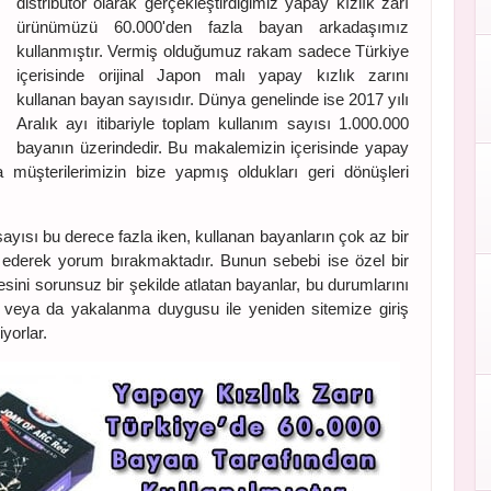
distribütör olarak gerçekleştirdiğimiz yapay kızlık zarı
ürünümüzü 60.000'den fazla bayan arkadaşımız
kullanmıştır. Vermiş olduğumuz rakam sadece Türkiye
içerisinde orijinal Japon malı yapay kızlık zarını
kullanan bayan sayısıdır. Dünya genelinde ise 2017 yılı
Aralık ayı itibariyle toplam kullanım sayısı 1.000.000
bayanın üzerindedir. Bu makalemizin içerisinde yapay
a müşterilerimizin bize yapmış oldukları geri dönüşleri
sayısı bu derece fazla iken, kullanan bayanların çok az bir
t ederek yorum bırakmaktadır. Bunun sebebi ise özel bir
esini sorunsuz bir şekilde atlatan bayanlar, bu durumlarını
r veya da yakalanma duygusu ile yeniden sitemize giriş
yorlar.