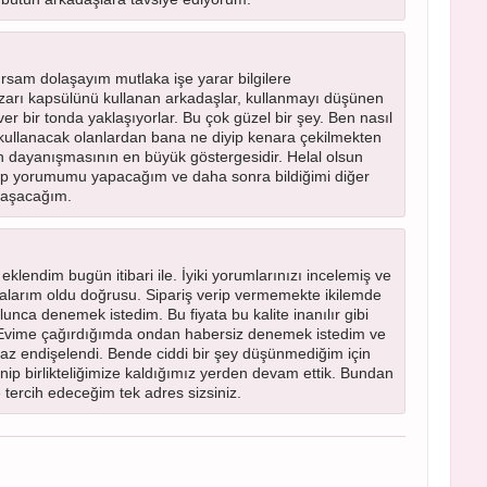
ırsam dolaşayım mutlaka işe yarar bilgilere
ık zarı kapsülünü kullanan arkadaşlar, kullanmayı düşünen
r bir tonda yaklaşıyorlar. Bu çok güzel bir şey. Ben nasıl
kullanacak olanlardan bana ne diyip kenara çekilmekten
n dayanışmasının en büyük göstergesidir. Helal olsun
nıp yorumumu yapacağım ve daha sonra bildiğimi diğer
laşacağım.
lendim bugün itibari ile. İyiki yorumlarınızı incelemiş ve
balarım oldu doğrusu. Sipariş verip vermemekte ikilemde
unca denemek istedim. Bu fiyata bu kalite inanılır gibi
. Evime çağırdığımda ondan habersiz denemek istedim ve
maz endişelendi. Bende ciddi bir şey düşünmediğim için
lenip birlikteliğimize kaldığımız yerden devam ettik. Bundan
e tercih edeceğim tek adres sizsiniz.