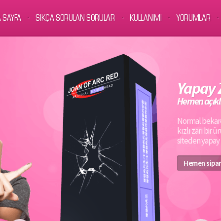
 SAYFA
SIKÇA SORULAN SORULAR
KULLANIMI
YORUMLAR
Yapay 
Hemen açık
Normal bekare
kızlı zarı bir
siteden yapay z
Hemen sipar