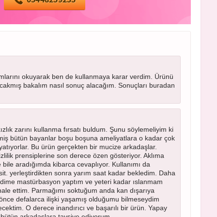
rumlarını okuyarak ben de kullanmaya karar verdim. Ürünü
lacakmış bakalım nasıl sonuç alacağım. Sonuçları buradan
zlık zarını kullanma fırsatı buldum. Şunu söylemeliyim ki
tmiş bütün bayanlar boşu boşuna ameliyatlara o kadar çok
 yatıyorlar. Bu ürün gerçekten bir mucize arkadaşlar.
izlilik prensiplerine son derece özen gösteriyor. Aklıma
e bile aradığımda kibarca cevaplıyor. Kullanımı da
basit. yerleştirdikten sonra yarım saat kadar bekledim. Daha
endime mastürbasyon yaptım ve yeteri kadar ıslanmam
ale ettim. Parmağımı soktuğum anda kan dışarıya
önce defalarca ilişki yaşamış olduğumu bilmeseydim
ektim. O derece inandırıcı ve başarılı bir ürün. Yapay
 bütün arkadaşlara tavsiye ediyorum.