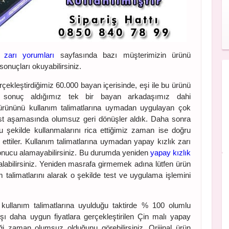
zarı yorumları
sayfasında bazı müşterimizin ürünü
 sonuçları okuyabilirsiniz.
rçekleştirdiğimiz 60.000 bayan içerisinde, eşi ile bu ürünü
z sonuç aldığımız tek bir bayan arkadaşımız dahi
ürününü kullanım talimatlarına uymadan uygulayan çok
st aşamasında olumsuz geri dönüşler aldık. Daha sonra
 bu şekilde kullanmalarını rica ettiğimiz zaman ise doğru
ettiler. Kullanım talimatlarına uymadan yapay kızlık zarı
sonucu alamayabilirsiniz. Bu durumda yeniden
yapay kızlık
abilirsiniz. Yeniden masrafa girmemek adına lütfen ürün
ım talimatlarını alarak o şekilde test ve uygulama işlemini
 kullanım talimatlarına uyulduğu taktirde % 100 olumlu
tışı daha uygun fiyatlara gerçekleştirilen Çin malı yapay
iği zaman olumsuz olduğunu görebilirsiniz. Orijinal ürün