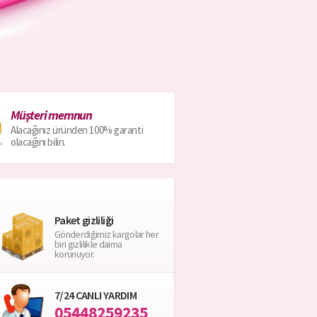
Müşteri memnun
Alacağınız üründen 100% garanti
olacağını bilin.
Paket gizliliği
Gönderdiğimiz kargolar her
biri gizlilikle daima
korunuyor.
7/24 CANLI YARDIM
05448259235