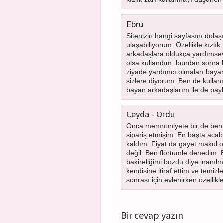
Ebru
Sitenizin hangi sayfasını dolaş
ulaşabiliyorum. Özellikle kızl
arkadaşlara oldukça yardımseve
olsa kullandım, bundan sonra 
ziyade yardımcı olmaları baya
sizlere diyorum. Ben de kulla
bayan arkadaşlarım ile de pay
Ceyda - Ordu
Onca memnuniyete bir de ben ek
sipariş etmişim. En başta aca
kaldım. Fiyat da gayet makul ol
değil. Ben flörtümle denedim
bakireliğimi bozdu diye inanıl
kendisine itiraf ettim ve temiz
sonrası için evlenirken özellikl
Bir cevap yazın