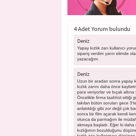
4 Adet Yorum bulundu
Deniz
Yapay kızlık zarı kullanıcı yo
sipariş verdim yarın elimde o
yazacağım.
Deniz
Uzun bir aradan sonra yapay kı
kızlık zarını daha önce kaybe
para veriyorlar ve bıçak altına
Öncelikle firma taahhüt ettiği g
takılan bütün soruları gece 3't
anlatıldığı gibi zor değil çok 
sonra bir film açarak kendi k
olunca da parmağım ile müdah
akmaya başladı. Eğer ki daha 
kızlığımın bozulduğunu düşünec
kızlık zarı kullanmayı düşünen