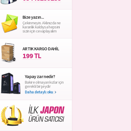
Bize yazın...
Çekinmeyin. Aklınızda ne
karanlık kaldıysa hepsini
sizin için cevaplayalım
ARTIK KARGO DAHİL
199 TL
Yapay zar nedir?
Bakire olmayan kızlar için
gerekli birşeydir
Daha detaylı oku
İLK
JAPON
ÜRÜN SATICISI