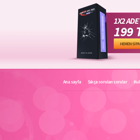
1X2 ADE
199 
HEMEN SİPA
Ana sayfa
Sıkça sorulan sorular
Kul