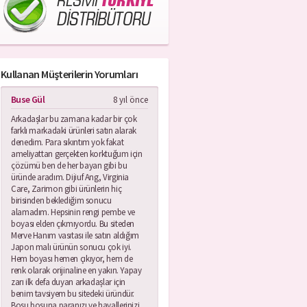
RESMİ
TÜRKİYE
DİSTRİBÜTORU
Kullanan Müşterilerin Yorumları
Buse Gül
8 yıl önce
Arkadaşlar bu zamana kadar bir çok
farklı markadaki ürünleri satın alarak
denedim. Para sıkıntım yok fakat
ameliyattan gerçekten korktuğum için
çözümü ben de her bayan gibi bu
üründe aradım. Dijiuf Ang, Virginia
Care, Zarimon gibi ürünlerin hiç
birisinden beklediğim sonucu
alamadım. Hepsinin rengi pembe ve
boyası elden çıkmıyordu. Bu siteden
Merve Hanım vasıtası ile satın aldığım
Japon malı ürünün sonucu çok iyi.
Hem boyası hemen çıkıyor, hem de
renk olarak orijinaline en yakın. Yapay
zarı ilk defa duyan arkadaşlar için
benim tavsiyem bu sitedeki üründür.
Boşu boşuna paranızı ve hayallerinizi