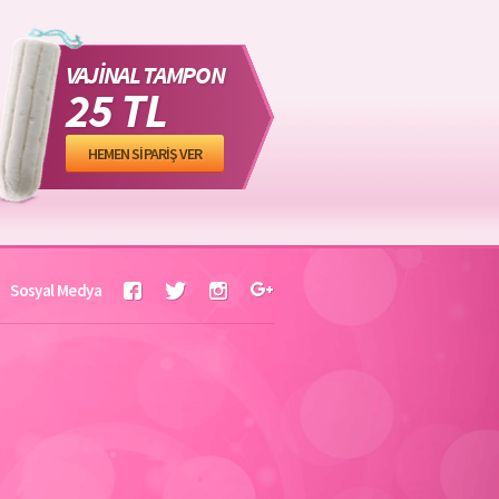
VAJİNAL TAMPON
25 TL
HEMEN SİPARİŞ VER
Sosyal Medya