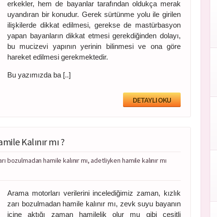
erkekler, hem de bayanlar tarafından oldukça merak
uyandıran bir konudur. Gerek sürtünme yolu ile girilen
ilişkilerde dikkat edilmesi, gerekse de mastürbasyon
yapan bayanların dikkat etmesi gerekdiğinden dolayı,
bu mucizevi yapının yerinin bilinmesi ve ona göre
hareket edilmesi gerekmektedir.
Bu yazımızda ba [..]
DETAYLI OKU
mile Kalınır mı ?
zarı bozulmadan hamile kalınır mı, adetliyken hamile kalınır mı
Arama motorları verilerini incelediğimiz zaman, kızlık
zarı bozulmadan hamile kalınır mı, zevk suyu bayanın
içine aktığı zaman hamilelik olur mu gibi çeşitli