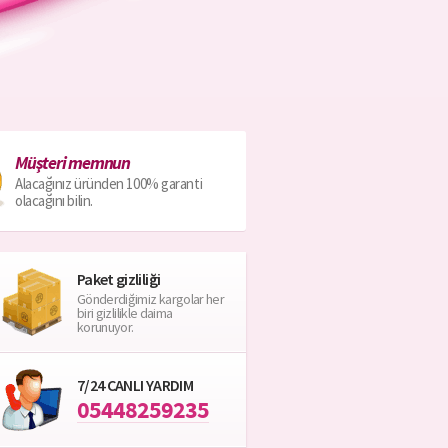
Müşteri memnun
Alacağınız üründen 100% garanti
olacağını bilin.
Paket gizliliği
Gönderdiğimiz kargolar her
biri gizlilikle daima
korunuyor.
7/24 CANLI YARDIM
05448259235