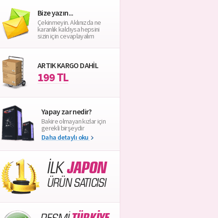
Bize yazın...
Çekinmeyin. Aklınızda ne
karanlık kaldıysa hepsini
sizin için cevaplayalım
ARTIK KARGO DAHİL
199 TL
Yapay zar nedir?
Bakire olmayan kızlar için
gerekli birşeydir
Daha detaylı oku
İLK
JAPON
ÜRÜN SATICISI