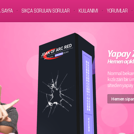
 SAYFA
SIKÇA SORULAN SORULAR
KULLANIMI
YORUMLAR
Yapay 
Hemen açık
Normal bekare
kızlı zarı bir
siteden yapay z
Hemen sipar