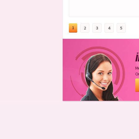
1
2
3
4
5
İ
Me
Or