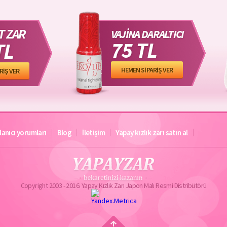
T ZAR
VAJİNA DARALTICI
75 TL
TL
HEMEN SİPARİŞ VER
RİŞ VER
lanıcı yorumları
Blog
İletişim
Yapay kızlık zarı satın al
Copyright 2003 - 2016. Yapay Kızlık Zarı Japon Malı Resmi Distribütörü